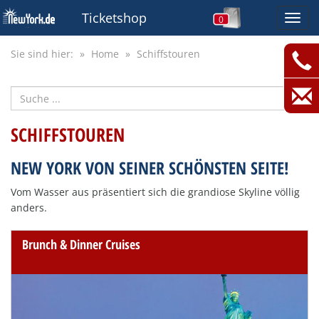
Ticketshop
Toggl
0
navig
Sie sind hier:
Home
Schiffstouren
SCHIFFSTOUREN
NEW YORK VON SEINER SCHÖNSTEN SEITE!
Vom Wasser aus präsentiert sich die grandiose Skyline völlig
anders.
Brunch & Dinner Cruises