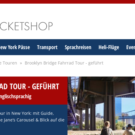
ew York Pässe
Transport
Sprachreisen
Heli-Flüge
Even
e Touren
Brooklyn Bridge Fahrrad Tour - geführt
AD TOUR - GEFÜHRT
englischsprachig
our in New York: mit Guide,
 Jane’s Carousel & Blick auf die