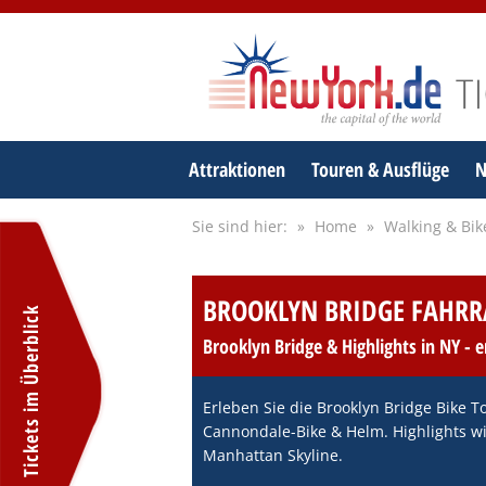
Attraktionen
Touren & Ausflüge
N
Sie sind hier:
Home
Walking & Bik
BROOKLYN BRIDGE FAHRR
Brooklyn Bridge & Highlights in NY - 
Erleben Sie die Brooklyn Bridge Bike T
Cannondale-Bike & Helm. Highlights wie
Manhattan Skyline.