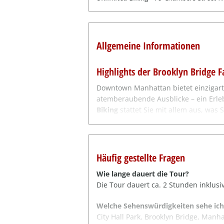
Allgemeine Informationen
Highlights der Brooklyn Bridge 
Downtown Manhattan bietet einzigart
atemberaubende Ausblicke – ein Erleb
Biking
stattet Sie mit allem aus, was 
Tourguide.
Diese geführte Tour dauert etwa
2 St
Sehenswürdigkeiten von Lower Manha
Häufig gestellte Fragen
Hintergrundgeschichten und halten an
Wie lange dauert die Tour?
🌟
Die Tour dauert ca. 2 Stunden inklus
Sehenswürdigkeiten auf der To
Welche Sehenswürdigkeiten sehe ich
City Hall Park, Brooklyn Bridge, Manha
Start direkt gegenüber des
City Ha